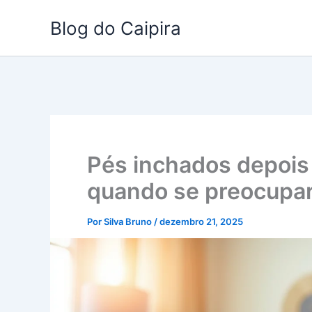
Ir
Blog do Caipira
para
o
conteúdo
Pés inchados depois 
quando se preocupa
Por
Silva Bruno
/
dezembro 21, 2025