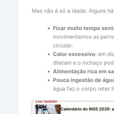
Mas não é só a idade. Alguns há
Ficar muito tempo sen
movimentamos as pernas
circular.
Calor excessivo
: em di
dilatam e o inchaço po
Alimentação rica em sa
Pouca ingestão de águ
água faz o corpo reter l
Calendário do INSS 2026: a