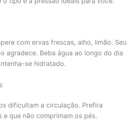
o tipo e a pressão ideais para você.
mpere com ervas frescas, alho, limão. Seu
po agradece. Beba água ao longo do dia
ntenha-se hidratado.
s
s dificultam a circulação. Prefira
 e que não comprimam os pés.